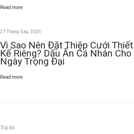
I
Read more
n
T
h
27 Tháng Sáu, 2026
i
Vì Sao Nên Đặt Thiệp Cưới Thiết
ệ
Kế Riêng? Dấu Ấn Cá Nhân Cho
p
Ngày Trọng Đại
C
ư
Read more
ớ
i
V
à
C
á
Trả lời
c