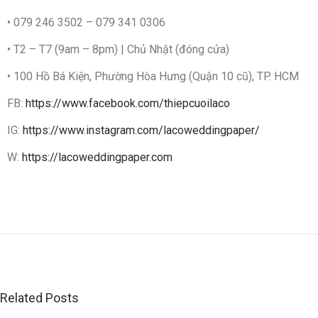
• 079 246 3502 – 079 341 0306
• T2 – T7 (9am – 8pm) | Chủ Nhật (đóng cửa)
• 100 Hồ Bá Kiện, Phường Hòa Hưng (Quận 10 cũ), TP. HCM
FB:
https://www.facebook.com/thiepcuoilaco
IG:
https://www.instagram.com/lacoweddingpaper/
W:
https://lacoweddingpaper.com
N
h
ữ
n
g
L
Related Posts
ỗ