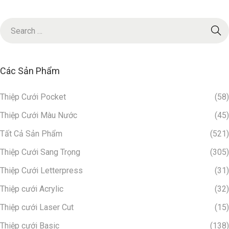
T
r
ọ
n
V
Các Sản Phẩm
ẹ
n
Thiệp Cưới Pocket
(58)
T
Thiệp Cưới Màu Nước
(45)
h
Tất Cả Sản Phẩm
(521)
i
ệ
Thiệp Cưới Sang Trọng
(305)
p
Thiệp Cưới Letterpress
(31)
C
Thiệp cưới Acrylic
(32)
ư
Thiệp cưới Laser Cut
(15)
ớ
i
Thiệp cưới Basic
(138)