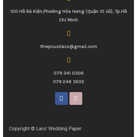
ư
100 Hồ Bá Kiện,Phường Hòa Hưng (Quận 10 cũ), Tp.Hồ
ợ
Chí Minh
c
C
á
thiepcuoilaco@gmail.com
c
C
ặ
079 341 0306
p
079 246 3502
Đ
ô
i
H
i
ệ
Copyright © Laco' Wedding Paper
n