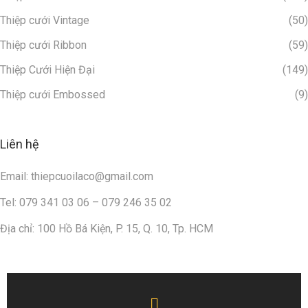
T
Thiệp cưới Vintage
(50)
ố
Thiệp cưới Ribbon
(59)
i
G
Thiệp Cưới Hiện Đại
(149)
i
Thiệp cưới Embossed
(9)
ả
n
Liên hệ
–
X
Email: thiepcuoilaco@gmail.com
u
Tel: 079 341 03 06 – 079 246 35 02
H
ư
Địa chỉ: 100 Hồ Bá Kiện, P. 15, Q. 10, Tp. HCM
ớ
n
g
Đ