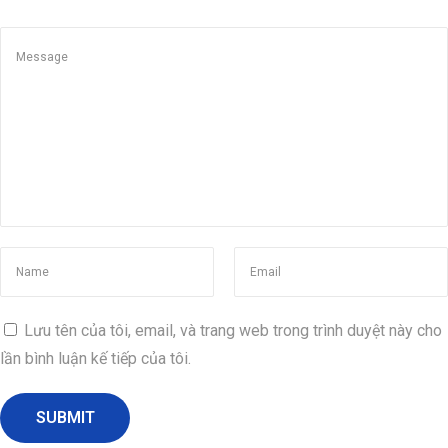
h
T
r
á
n
h
Đ
ể
N
g
à
y
Lưu tên của tôi, email, và trang web trong trình duyệt này cho
C
lần bình luận kế tiếp của tôi.
ư
ớ
i