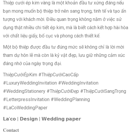
Thiệp cưới ép kim vàng là một khoản đầu tư xứng đáng nếu
bạn mong muốn bộ thiệp trở nên sang trọng, tinh tế và tạo ấn
tượng với khách mời. Điều quan trọng không nằm ở việc sử
dụng thật nhiều chi tiết ép kim, mà là biết cách kết hợp hài hòa
với chất liệu giấy, bố cục và phong cách thiết kế.
Một bộ thiệp được đầu tư đúng mức sẽ không chỉ là lời mời
tham dự hôn lễ mà còn là kỷ vật đẹp, lưu giữ những cảm xúc
đáng nhớ của ngày trọng đại.
ThiệpCướiÉpKim #ThiệpCướiCaoCấp
#LuxuryWeddingInvitation #WeddingInvitation
#WeddingStationery #ThiệpCướiĐẹp #ThiệpCướiSangTrọng
#LetterpressInvitation #WeddingPlanning
#LaCoWeddingPaper
𝗟𝗮’𝗰𝗼 | 𝗗𝗲𝘀𝗶𝗴𝗻 | 𝗪𝗲𝗱𝗱𝗶𝗻𝗴 𝗽𝗮𝗽𝗲𝗿
𝐂𝐨𝐧𝐭𝐚𝐜𝐭