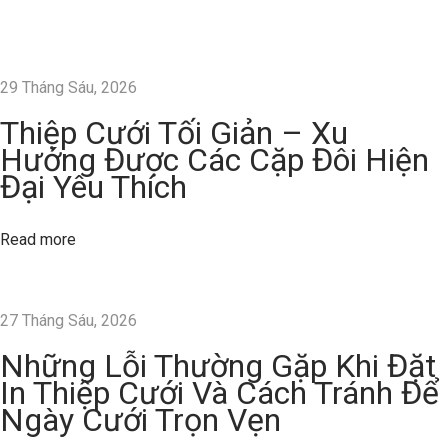
i
T
h
29 Tháng Sáu, 2026
ư
Thiệp Cưới Tối Giản – Xu
ờ
Hướng Được Các Cặp Đôi Hiện
n
Đại Yêu Thích
g
G
Read more
ặ
p
K
27 Tháng Sáu, 2026
h
i
Những Lỗi Thường Gặp Khi Đặt
Đ
In Thiệp Cưới Và Cách Tránh Để
ặ
Ngày Cưới Trọn Vẹn
t