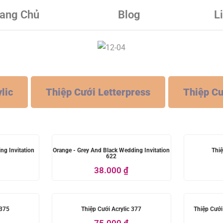
rang Chủ
Blog
L
lic
Thiệp Cưới Letterpress
Thiệp Cư
ng Invitation
Orange - Grey And Black Wedding Invitation
Thiệ
622
38.000
₫
 375
Thiệp Cưới Acrylic 377
Thiệp Cưới
75.000
₫