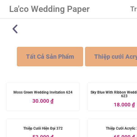
La'co Wedding Paper
T
Tất Cả Sản Phẩm
Thiệp cưới Acry
Moss Green Wedding Invitation 624
Sky Blue With Ribbon Weddi
623
30.000
₫
18.000
₫
Thiệp Cưới Hiện Đại 372
Thiệp Cưới Acrylic
53.000
₫
65.000
₫