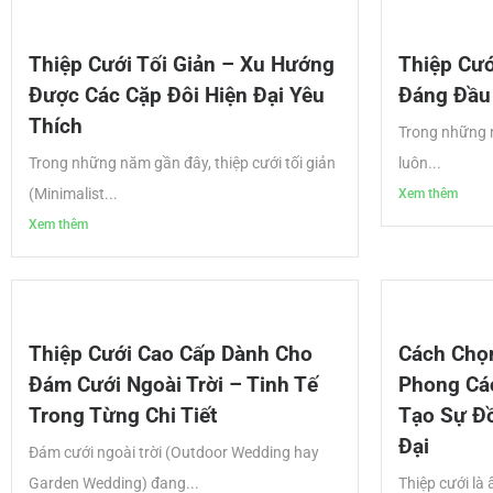
Thiệp Cưới Tối Giản – Xu Hướng
Thiệp Cướ
Được Các Cặp Đôi Hiện Đại Yêu
Đáng Đầu
Thích
Trong những n
Trong những năm gần đây, thiệp cưới tối giản
luôn...
(Minimalist...
Xem thêm
Xem thêm
Thiệp Cưới Cao Cấp Dành Cho
Cách Chọ
Đám Cưới Ngoài Trời – Tinh Tế
Phong Các
Trong Từng Chi Tiết
Tạo Sự Đ
Đại
Đám cưới ngoài trời (Outdoor Wedding hay
Garden Wedding) đang...
Thiệp cưới là