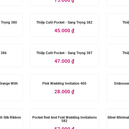
g Trọng 380
Thiệp Cưới Pocket - Sang Trọng 382
Thiệ
45.000
₫
i 386
Thiệp Cưới Pocket - Sang Trọng 387
Thiệ
47.000
₫
 Orange With
Pink Wedding Invitation 400
Embossed
28.000
₫
th Silk Ribbon
Pocket Red And Fold Wedding Invitations
Silver Minima
582
57.000
₫