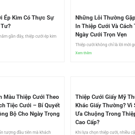
i Ép Kim Có Thực Sự
Những Lỗi Thường Gặp
 Tư?
In Thiệp Cưới Và Cách
Ngày Cưới Trọn Vẹn
ăm gần đây, thiệp cưới ép kim
Thiệp cưới không chỉ là lời mời g
Xem thêm
n Màu Thiệp Cưới Theo
Thiệp Cưới Giấy Mỹ Th
h Tiệc Cưới – Bí Quyết
Khác Giấy Thường? Vì
ồng Bộ Cho Ngày Trọng
Ưa Chuộng Trong Thiệ
Cao Cấp?
 ấn tượng đầu tiên mà khách
Khi lựa chọn thiệp cưới, nhiều c