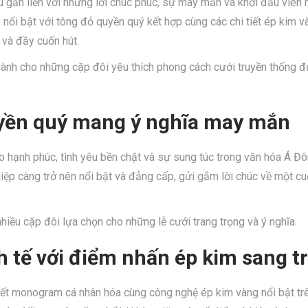
 gắn liền với những lời chúc phúc, sự may mắn và khởi đầu viên 
 nổi bật với tông đỏ quyền quý kết hợp cùng các chi tiết ép kim v
 và đầy cuốn hút.
dành cho những cặp đôi yêu thích phong cách cưới truyền thống đư
yền quý mang ý nghĩa may mắn
 hạnh phúc, tình yêu bền chặt và sự sung túc trong văn hóa Á Đô
hiệp càng trở nên nổi bật và đẳng cấp, gửi gắm lời chúc về một c
iều cặp đôi lựa chọn cho những lễ cưới trang trọng và ý nghĩa.
nh tế với điểm nhấn ép kim sang t
iết monogram cá nhân hóa cùng công nghệ ép kim vàng nổi bật tr