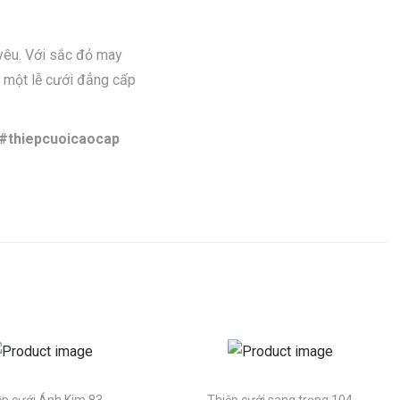
 yêu. Với sắc đỏ may
o một lễ cưới đẳng cấp
 #thiepcuoicaocap
ệp cưới Ánh Kim 83
Thiệp cưới sang trọng 104