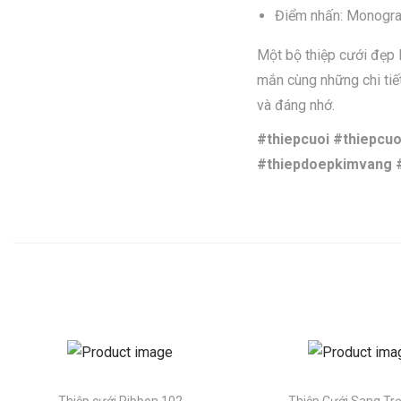
Điểm nhấn: Monogram
Một bộ thiệp cưới đẹp 
mắn cùng những chi tiết
và đáng nhớ.
#thiepcuoi #thiepcu
#thiepdoepkimvang 
Thiệp cưới Ribbon 102
Thiệp Cưới Sang Tr