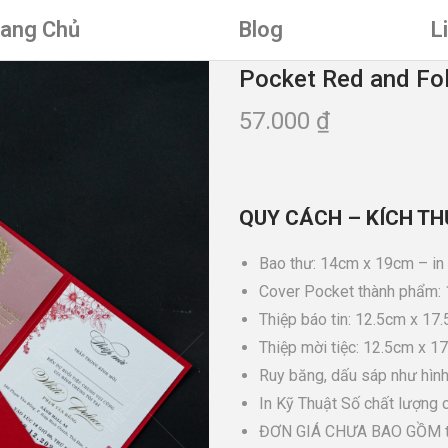
rang Chủ
Blog
L
Pocket Red and Fol
57.000
₫
QUY CÁCH – KÍCH TH
Bao thư: 14cm x 19cm – in
Cover Pocket thành phẩm: 
Thiệp báo tin: 12.5cm x 17
Thiệp mời tiệc: 12.5cm x 17
Ruy băng, dấu sáp như hìn
In Kỹ Thuật Số chất lượng 
ĐƠN GIÁ CHƯA BAO GỒM th