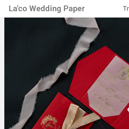
La'co Wedding Paper
T