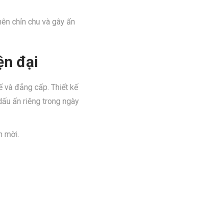
ên chỉn chu và gây ấn
ện đại
ế và đẳng cấp. Thiết kế
dấu ấn riêng trong ngày
h mời.