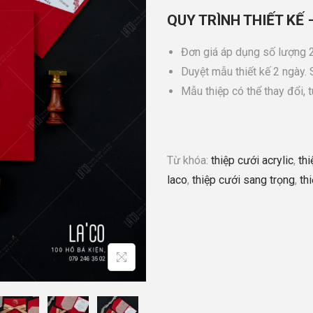
QUY TRÌNH THIẾT KẾ 
Đơn giá áp dụng số lượng 2
Duyệt mẫu thiết kế 2 ngày.
Mẫu thiệp có thể thay đổi, 
Từ khóa:
thiệp cưới acrylic
,
th
laco
,
thiệp cưới sang trọng
,
th