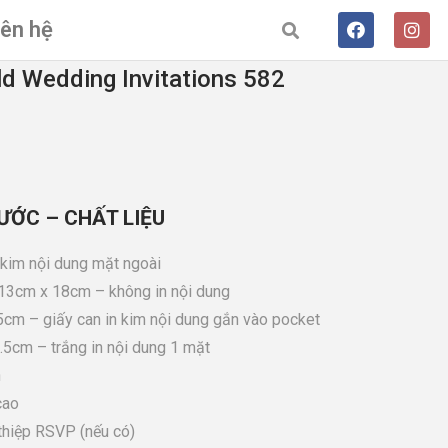
iên hệ
d Wedding Invitations 582
ƯỚC – CHẤT LIỆU
 kim nội dung mặt ngoài
13cm x 18cm – không in nội dung
.5cm – giấy can in kim nội dung gắn vào pocket
.5cm – trắng in nội dung 1 mặt
h
cao
iệp RSVP (nếu có)