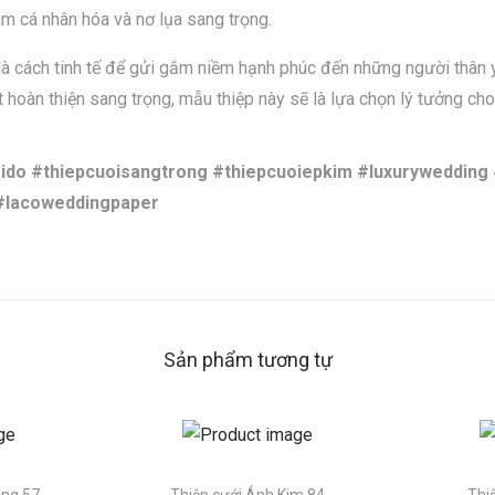
 cá nhân hóa và nơ lụa sang trọng.
là cách tinh tế để gửi gắm niềm hạnh phúc đến những người thân
 hoàn thiện sang trọng, mẫu thiệp này sẽ là lựa chọn lý tưởng ch
oido #thiepcuoisangtrong #thiepcuoiepkim #luxurywedding
#lacoweddingpaper
Sản phẩm tương tự
ọng 57
Thiệp cưới Ánh Kim 84
Thi