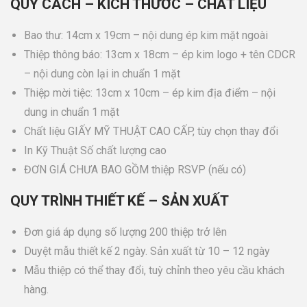
QUY CÁCH – KÍCH THƯỚC – CHẤT LIỆU
Bao thư: 14cm x 19cm – nội dung ép kim mặt ngoài
Thiệp thông báo: 13cm x 18cm – ép kim logo + tên CDCR
– nội dung còn lại in chuẩn 1 mặt
Thiệp mời tiệc: 13cm x 10cm – ép kim địa điểm – nội
dung in chuẩn 1 mặt
Chất liệu GIẤY MỸ THUẬT CAO CẤP, tùy chọn thay đổi
In Kỹ Thuật Số chất lượng cao
ĐƠN GIÁ CHƯA BAO GỒM thiệp RSVP (nếu có)
QUY TRÌNH THIẾT KẾ – SẢN XUẤT
Đơn giá áp dụng số lượng 200 thiệp trở lên
Duyệt mẫu thiết kế 2 ngày. Sản xuất từ 10 – 12 ngày
Mẫu thiệp có thể thay đổi, tuỳ chỉnh theo yêu cầu khách
hàng.