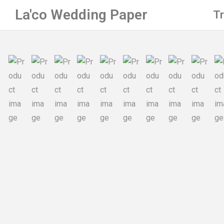
La'co Wedding Paper
T