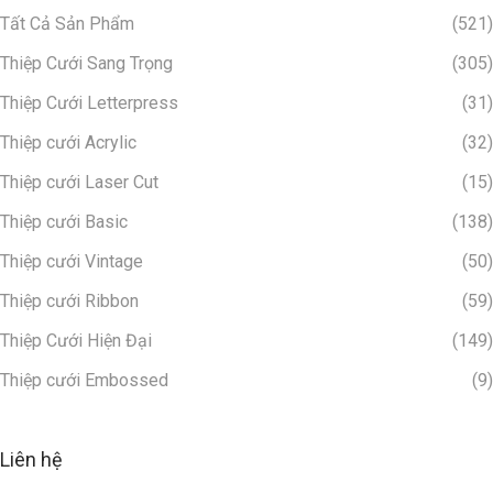
h
Tất Cả Sản Phẩm
(521)
i
ệ
Thiệp Cưới Sang Trọng
(305)
p
Thiệp Cưới Letterpress
(31)
C
Thiệp cưới Acrylic
(32)
ư
Thiệp cưới Laser Cut
(15)
ớ
i
Thiệp cưới Basic
(138)
C
Thiệp cưới Vintage
(50)
a
Thiệp cưới Ribbon
(59)
o
C
Thiệp Cưới Hiện Đại
(149)
ấ
Thiệp cưới Embossed
(9)
p
?
Liên hệ
T