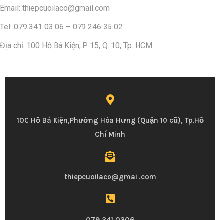
h
Email: thiepcuoilaco@gmail.com
i
Tel: 079 341 03 06 – 079 246 35 02
ệ
p
Địa chỉ: 100 Hồ Bá Kiện, P. 15, Q. 10, Tp. HCM
C
ư
ớ
i
C
100 Hồ Bá Kiện,Phường Hòa Hưng (Quận 10 cũ), Tp.Hồ
a
Chí Minh
o
C
ấ
thiepcuoilaco@gmail.com
p
D
à
079 341 0306