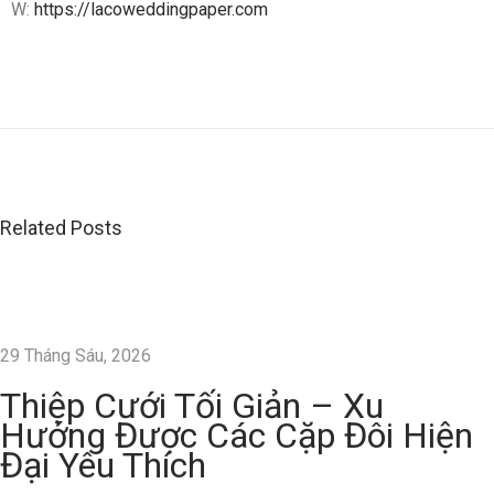
W:
https://lacoweddingpaper.com
T
h
i
ệ
p
C
Related Posts
ư
ớ
i
G
29 Tháng Sáu, 2026
i
Thiệp Cưới Tối Giản – Xu
ấ
Hướng Được Các Cặp Đôi Hiện
y
Đại Yêu Thích
M