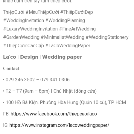
khắc cầm trên tay tấm thiệp cưới.
ThiệpCưới #MàuThiệpCưới #ThiệpCướiĐẹp
#WeddingInvitation #WeddingPlanning
#LuxuryWeddingInvitation #FineArtWedding
#GardenWedding #MinimalistWedding #WeddingStationery
#ThiệpCướiCaoCấp #LaCoWeddingPaper
𝗟𝗮’𝗰𝗼 | 𝗗𝗲𝘀𝗶𝗴𝗻 | 𝗪𝗲𝗱𝗱𝗶𝗻𝗴 𝗽𝗮𝗽𝗲𝗿
𝐂𝐨𝐧𝐭𝐚𝐜𝐭
• 079 246 3502 – 079 341 0306
• T2 – T7 (9am – 8pm) | Chủ Nhật (đóng cửa)
• 100 Hồ Bá Kiện, Phường Hòa Hưng (Quận 10 cũ), TP. HCM
FB:
https://www.facebook.com/thiepcuoilaco
IG:
https://www.instagram.com/lacoweddingpaper/