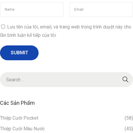
ợ
c
Ư
a
Lưu tên của tôi, email, và trang web trong trình duyệt này cho
C
lần bình luận kế tiếp của tôi.
h
u
ộ
n
g
T
r
o
Các Sản Phẩm
n
g
Thiệp Cưới Pocket
(58)
T
Thiệp Cưới Màu Nước
(45)