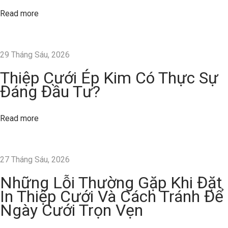
ỹ
Read more
T
h
u
29 Tháng Sáu, 2026
ậ
t
Thiệp Cưới Ép Kim Có Thực Sự
C
Đáng Đầu Tư?
ó
G
Read more
ì
K
h
27 Tháng Sáu, 2026
á
Những Lỗi Thường Gặp Khi Đặt
c
In Thiệp Cưới Và Cách Tránh Để
G
Ngày Cưới Trọn Vẹn
i