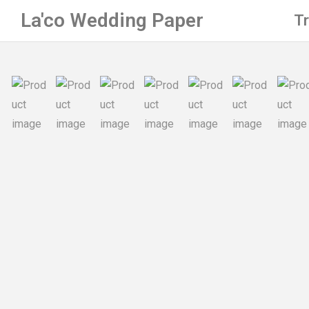
La'co Wedding Paper
T