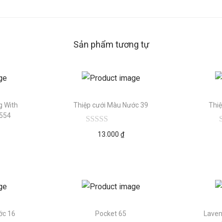
Sản phẩm tương tự
g With
Thiệp cưới Màu Nước 39
Thi
 554
13.000
₫
ớc 16
Pocket 65
Laven