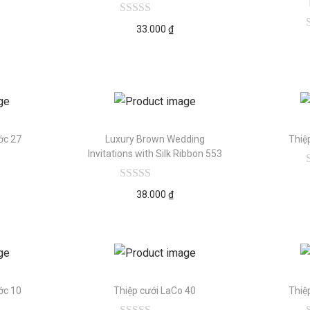
33.000
₫
ớc 27
Luxury Brown Wedding
Thiệ
Invitations with Silk Ribbon 553
38.000
₫
ớc 10
Thiệp cưới LaCo 40
Thiệ