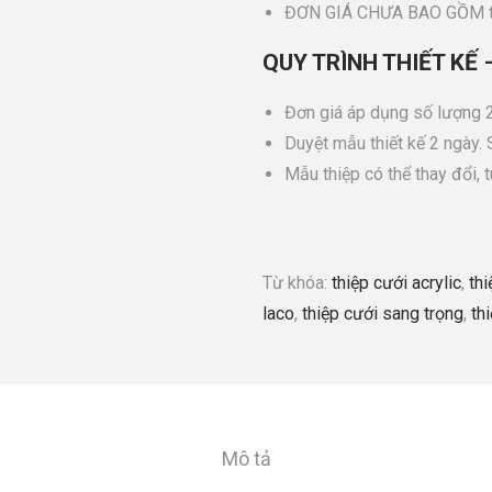
ĐƠN GIÁ CHƯA BAO GỒM th
QUY TRÌNH THIẾT KẾ 
Đơn giá áp dụng số lượng 2
Duyệt mẫu thiết kế 2 ngày.
Mẫu thiệp có thể thay đổi, 
Từ khóa:
thiệp cưới acrylic
,
th
laco
,
thiệp cưới sang trọng
,
th
Mô tả