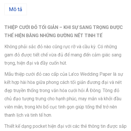
Mô tả
THIỆP CƯỚI ĐỎ TỐI GIẢN – KHI SỰ SANG TRỌNG ĐƯỢC
THỂ HIỆN BẰNG NHỮNG ĐƯỜNG NÉT TINH TẾ
Không phải sắc đỏ nào cũng rực rỡ và cầu kỳ. Có những
gam đỏ được tiết chế vừa đủ để mang đến cảm giác sang
trọng, hiện đại và đầy cuốn hút.
Mẫu thiệp cưới đỏ cao cấp của La’co Wedding Paper là sự
kết hợp hài hòa giữa phong cách tối giản đương đại và nét
đẹp truyền thống trong văn hóa cưới hỏi Á Đông. Tông đỏ
chủ đạo tượng trưng cho hạnh phúc, may mắn và khởi đầu
viên mãn, trong khi bố cục tinh gọn giúp tổng thể trở nên
thanh lịch và tinh tế hơn.
Thiết kế dạng pocket hiện đại với các thẻ thông tin được sắp