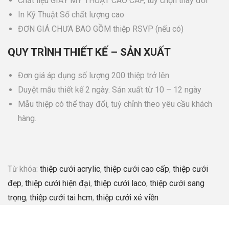
Chất liệu GIẤY MỸ THUẬT CAO CẤP, tùy chọn thay đổi
In Kỹ Thuật Số chất lượng cao
ĐƠN GIÁ CHƯA BAO GỒM thiệp RSVP (nếu có)
QUY TRÌNH THIẾT KẾ – SẢN XUẤT
Đơn giá áp dụng số lượng 200 thiệp trở lên
Duyệt mẫu thiết kế 2 ngày. Sản xuất từ 10 – 12 ngày
Mẫu thiệp có thể thay đổi, tuỳ chỉnh theo yêu cầu khách
hàng.
Từ khóa:
thiệp cưới acrylic
,
thiệp cưới cao cấp
,
thiệp cưới
đẹp
,
thiệp cưới hiện đại
,
thiệp cưới laco
,
thiệp cưới sang
trọng
,
thiệp cưới tai hcm
,
thiệp cưới xé viền