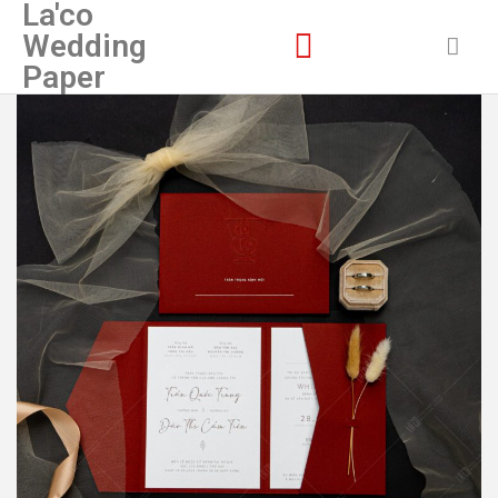
La'co
Wedding
Paper