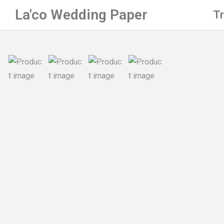
La'co Wedding Paper
T