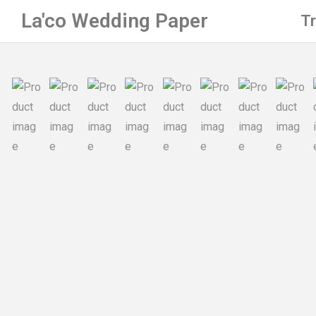
La'co Wedding Paper
T