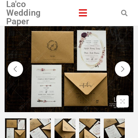
La'co
Wedding
Paper