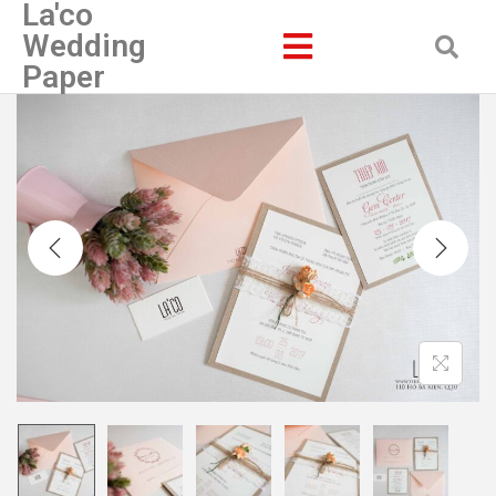
La'co
Wedding
Paper