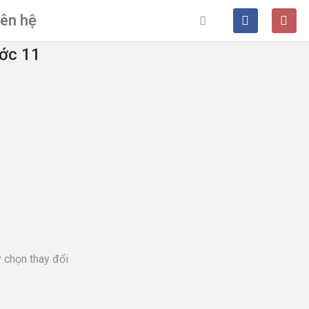
iên hệ
ớc 11
y chọn thay đổi