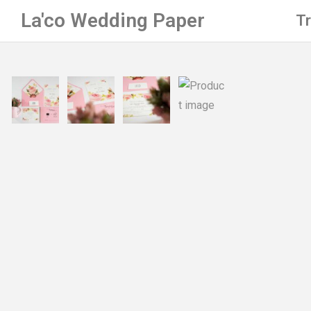
La'co Wedding Paper
T