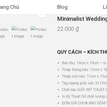
rang Chủ
Blog
L
Minimalist Wedding
22.000
₫
QUY CÁCH – KÍCH TH
Bao thư: 14cm x 19cm – in
Thiệp thông báo: 13cm x 1
Thiệp mời tiệc: 11cm x 15c
Tag ngang giấy can: 3x13cm
Chất liệu GIẤY MỸ THUẬT C
In Kỹ Thuật Số chất lượng 
ĐƠN GIÁ CHƯA BAO GỒM th