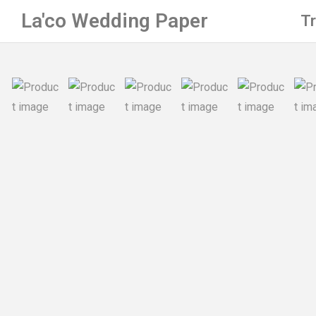
La'co Wedding Paper
T