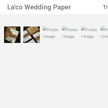
La'co Wedding Paper
T