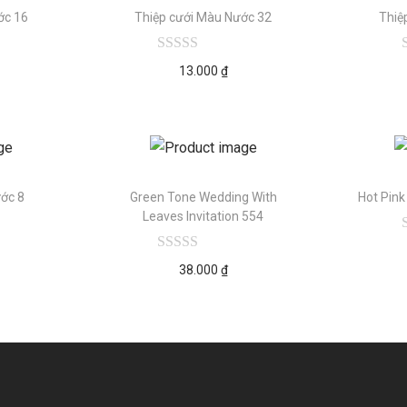
ớc 16
Thiệp cưới Màu Nước 32
Thiệ
13.000
₫
ớc 8
Green Tone Wedding With
Hot Pink
Leaves Invitation 554
38.000
₫