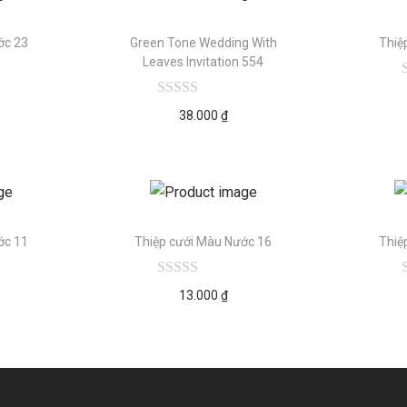
ớc 23
Green Tone Wedding With
Thiệ
Leaves Invitation 554
38.000
₫
ớc 11
Thiệp cưới Màu Nước 16
Thiệ
13.000
₫