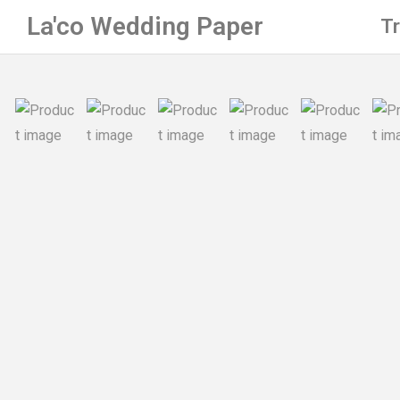
La'co Wedding Paper
T