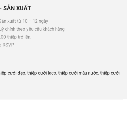
– SẢN XUẤT
 Sản xuất từ 10 – 12 ngày
tuỳ chỉnh theo yêu cầu khách hàng
0 thiệp trở lên.
ệp RSVP
hiệp cưới đẹp
,
thiệp cưới laco
,
thiệp cưới màu nước
,
thiệp cưới