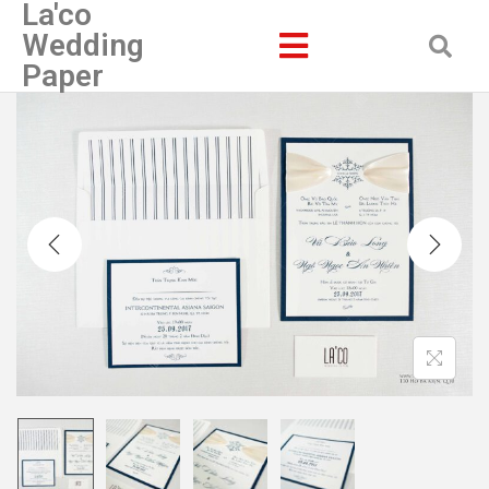
La'co
Wedding
Paper