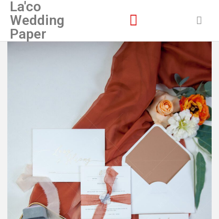
La'co
Wedding
Paper