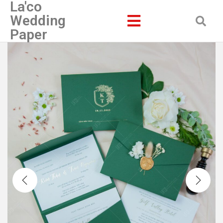
La'co
Wedding
Paper